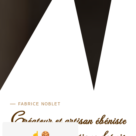
—
FABRICE NOBLET
C
réateur et artisan ébéniste
en Loire Atlantique depuis