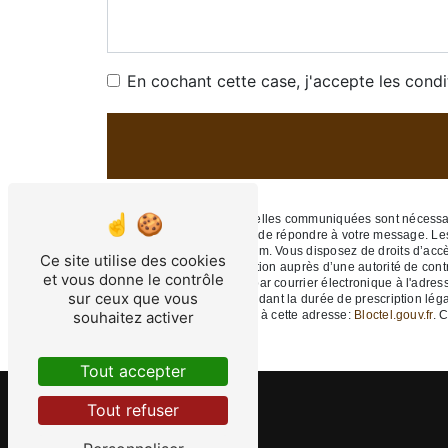
En cochant cette case, j'accepte les condi
** Les données personnelles communiquées sont nécessaires
traitants dans le seul but de répondre à votre message. 
nobletfabrice6@gmail.com. Vous disposez de droits d’accès, 
Ce site utilise des cookies
d’introduire une réclamation auprès d’une autorité de cont
et vous donne le contrôle
49270 Orée-d'Anjou ou par courrier électronique à l'adres
sur ceux que vous
prise de contact puis pendant la durée de prescription léga
souhaitez activer
téléphonique, disponible à cette adresse:
Bloctel.gouv.fr
. 
Tout accepter
Tout refuser