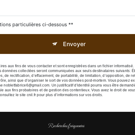
tions particulières ci-dessous **
Envoyer
 aux fins de vous contacter et sont enregistrées dans un fichier informatisé. E
Les données collectées seront communiquées aux seuls destinataires suivants: 
de rectification, d’effacement, de portabilité, de limitation, d’opposition, de r
rôle, ainsi que d’organiser le sort de vos données post-mortem. Vous pouvez exe
se nobletfabrice6@gmail.com. Un justificatif d'identité pourra vous être dema
le aux fins probatoires et de gestion des contentieux. Vous avez le droit de vou
Consultez le site cnil.fr pour plus d’informations sur vos droits.
Recherches fréquentes