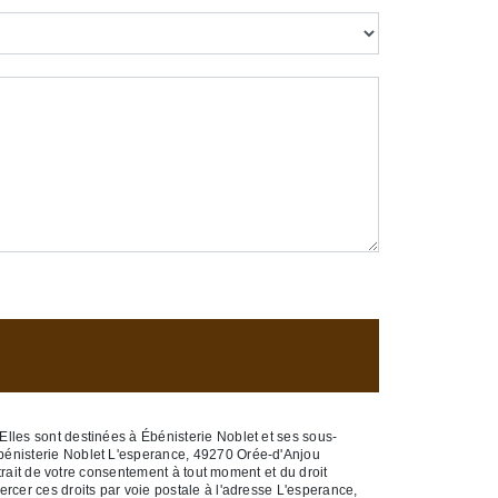
lles sont destinées à Ébénisterie Noblet et ses sous-
Ébénisterie Noblet L'esperance, 49270 Orée-d'Anjou
etrait de votre consentement à tout moment et du droit
rcer ces droits par voie postale à l'adresse L'esperance,