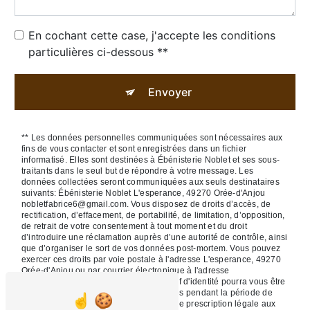
En cochant cette case, j'accepte les conditions
particulières ci-dessous **
Envoyer
** Les données personnelles communiquées sont nécessaires aux
fins de vous contacter et sont enregistrées dans un fichier
informatisé. Elles sont destinées à Ébénisterie Noblet et ses sous-
traitants dans le seul but de répondre à votre message. Les
données collectées seront communiquées aux seuls destinataires
suivants: Ébénisterie Noblet L'esperance, 49270 Orée-d'Anjou
nobletfabrice6@gmail.com. Vous disposez de droits d’accès, de
rectification, d’effacement, de portabilité, de limitation, d’opposition,
de retrait de votre consentement à tout moment et du droit
d’introduire une réclamation auprès d’une autorité de contrôle, ainsi
que d’organiser le sort de vos données post-mortem. Vous pouvez
exercer ces droits par voie postale à l'adresse L'esperance, 49270
Orée-d'Anjou ou par courrier électronique à l'adresse
nobletfabrice6@gmail.com. Un justificatif d'identité pourra vous être
demandé. Nous conservons vos données pendant la période de
prise de contact puis pendant la durée de prescription légale aux